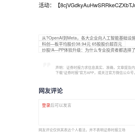
活动：【
8cjVGdkyAuHwSRRkeCZXbTJ
从?OpenAI到Meta，各大企业向人工智能基础
科创—板平均股价38.94元 65股股价超百元
炒股!A—PP体验升级：为什么专业投资者都选择了
声明：证券时报力求信息真实、准确，文章提及内
下载“证券时报”官方APP，或关注官方微信公众
网友评论
登录
后可以发言
网友评论仅供其表达个人看法，并不表明证券时报立场